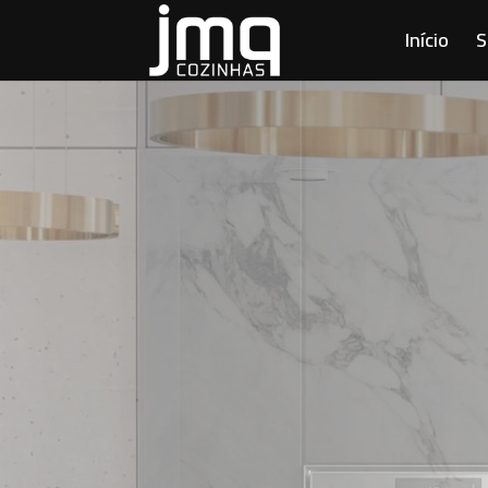
Início
S