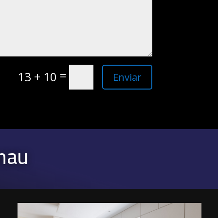
=
13 + 10
Enviar
nau